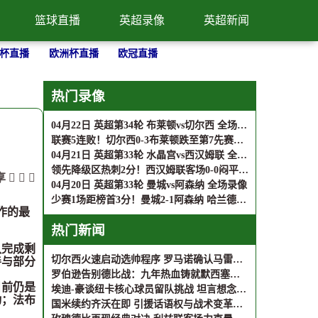
篮球直播
英超录像
英超新闻
杯直播
欧洲杯直播
欧冠直播
热门录像
04月22日 英超第34轮 布莱顿vs切尔西 全场录像
联赛5连败！切尔西0-3布莱顿跌至第7先赛距前五7分 卡迪奥卢闪击
04月21日 英超第33轮 水晶宫vs西汉姆联 全场录像
领先降级区热刺2分！西汉姆联客场0-0闷平水晶宫 萨尔进球被吹
享
04月20日 英超第33轮 曼城vs阿森纳 全场录像
少赛1场距榜首3分！曼城2-1阿森纳 哈兰德制胜谢尔基哈弗茨破门
作的最
热门新闻
队完成剩
切尔西火速启动选帅程序 罗马诺确认马雷斯卡回归无望
善与部分
罗伯逊告别德比战：九年热血铸就默西塞德传奇
目前仍是
埃迪-豪谈纽卡核心球员留队挑战 坦言想念吉马良斯赛场特质
动；法布
国米续约齐沃在即 引援话语权与战术变革成焦点