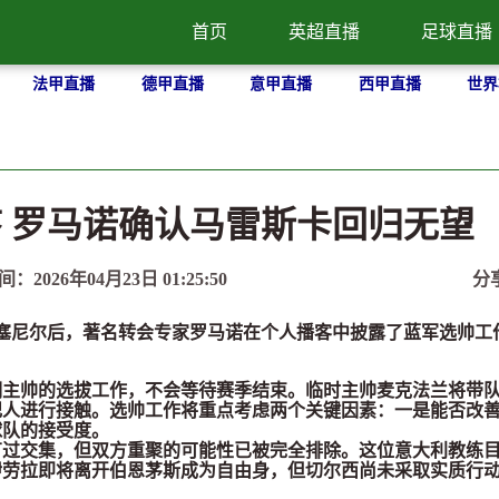
首页
英超直播
足球直播
法甲直播
德甲直播
意甲直播
西甲直播
世界
 罗马诺确认马雷斯卡回归无望
间：2026年04月23日 01:25:50
分
塞尼尔后，著名转会专家罗马诺在个人播客中披露了蓝军选帅工
帅的选拔工作，不会等待赛季结束。临时主帅麦克法兰将带
纪人进行接触。选帅工作将重点考虑两个关键因素：一是能否改
球队的接受度。
交集，但双方重聚的可能性已被完全排除。这位意大利教练
伊劳拉即将离开伯恩茅斯成为自由身，但切尔西尚未采取实质行