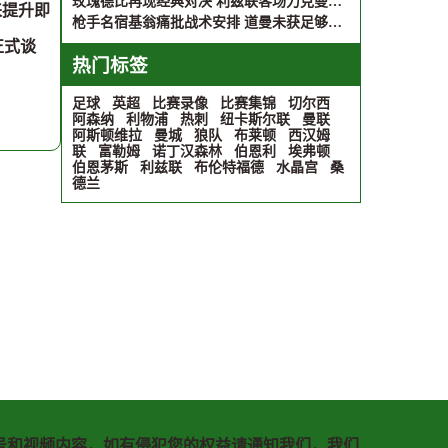
玫瑰德比再现经典对决 利兹联客场力克曼联 维迪奇现身观战
来提升即
枪手名宿基翁痛批战术安排 道曼未获足够支持致败伯恩茅斯
正式谈
热门标签
足球
英超
比赛录像
比赛集锦
切尔西
阿森纳
利物浦
热刺
纽卡斯尔联
曼联
阿斯顿维拉
曼城
狼队
布莱顿
西汉姆
联
富勒姆
诺丁汉森林
伯恩利
埃弗顿
伯恩茅斯
利兹联
布伦特福德
水晶宫
桑
德兰
号和视频内容，如有侵犯您的权益请通知我们，我们