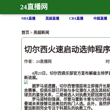
24直播网
NBA直播
英超直播
CBA直播
中超直播
首页
>
英超新闻
切尔西火速启动选帅程序
作者：24直播网
时
4月23日，切尔西俱乐部官方宣布解雇主帅罗
新进展。
据罗马诺透露，切尔西管理层将立即展开长期主
余赛事，但俱乐部已开始与多位潜在人选及其经
球员的紧张关系，二是候选人对执教无欧冠席位
罗马诺特别强调，尽管马雷斯卡曾与切尔西有过
曼城未来接替瓜迪奥拉的热门人选。此外，虽然
雷加斯则完全专注于科莫队的执教工作。