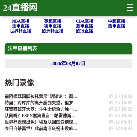
24直播网
☰
NBA直播
英超直播
CBA直播
中超直播
法甲直播
德甲直播
意甲直播
西甲直播
世界杯直播
欧洲杯直播
欧冠直播
法甲直播列表
2026年08月07日
热门录像
07-23 18:02
前阿根廷国脚拉托雷斥“阴谋论”：彻底疯了，典型的输不起
07-23 18:02
特里：对库库的离开感到失望，但罗杰斯的到来又让我期待
07-23 18:02
狂赞西班牙大罗：斗牛士统治力独一档，阿根廷有梅西也不好使了
07-23 18:02
认同吗？ESPN嘉宾直言：帕雷德斯的行为无法容忍，应被长期禁赛
07-12 09:01
世界杯表现出色！埃及队回国受到球迷热烈欢迎！
07-12 09:01
今日自杀离世！此前南非庆祝击败韩国出线时，亚当斯静静坐在一旁