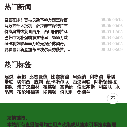
热门新闻
08-06 08:13
官宣在即！吉马良斯7500万镑空降酋长球场，阿尔特塔迎英超对抗王
08-06 00:06
两万五千人接机！萨拉赫空降特拉布宗：此生未见的震撼
08-05 12:05
特拉奥雷恢复自由身，西甲旧部拉科鲁尼亚或成下家
08-03 04:06
巴萨中场补强瞄准罗德里：5000万欧元预算已就位，静待球员决定
08-03 00:05
纽卡利兹联4000万欧元报价苏契奇，国米标价4500万欧态度松动
08-02 08:09
曼联青训新星加布里埃尔首秀获赞，阿马德与约罗齐送鼓励
热门标签
足球
英超
比赛录像
比赛集锦
阿森纳
利物浦
曼城
曼联
切尔西
热刺
纽卡斯尔联
西汉姆联
阿斯顿维拉
狼队
诺丁汉森林
布莱顿
富勒姆
伯恩茅斯
利兹联
水
晶宫
布伦特福德
埃弗顿
伯恩利
桑德兰
友情链接：
本站所有直播信号均由用户收集或从搜索引擎搜索整理