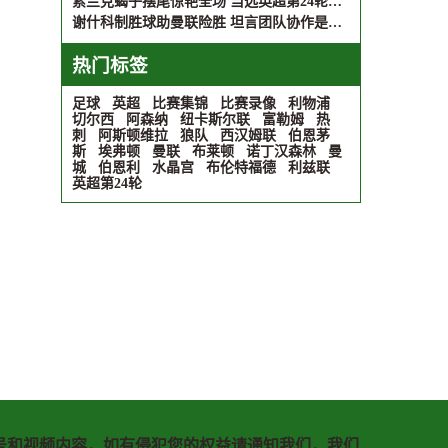
索兰克蝎子摆尾惊艳全场 当选英超第24轮最佳进球
谢什科制胜球助曼联险胜 坦言团队协作是关键
热门标签
足球
英超
比赛集锦
比赛录像
利物浦
切尔西
阿森纳
纽卡斯尔联
富勒姆
热
刺
阿斯顿维拉
狼队
西汉姆联
伯恩茅
斯
埃弗顿
曼联
布莱顿
诺丁汉森林
曼
城
伯恩利
水晶宫
布伦特福德
利兹联
英超第24轮
号和视频内容，如有侵犯您的权益请通知我们，我们