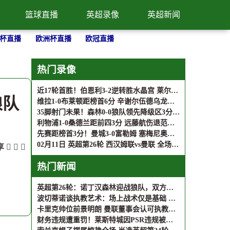
篮球直播
英超录像
英超新闻
杯直播
欧洲杯直播
欧冠直播
热门录像
近17轮首胜！伯恩利3-2逆转胜水晶宫 莱尔马乌龙拉尔森双响难救主
狼队
维拉1-0布莱顿距榜首6分 辛谢尔伍德乌龙米尔纳追平英超登场纪录
35脚射门未果！森林0-0狼队领先降级区3分 若泽萨神扑狼队垫底
利物浦1-0桑德兰距前四3分 远藤航伤退范戴克头球制胜萨拉赫助攻
先赛距榜首3分！曼城3-0富勒姆 塞梅尼奥传射哈兰德、奥赖利破门
02月11日 英超第26轮 西汉姆联vs曼联 全场录像
享
热门新闻
英超第26轮：诺丁汉森林迎战狼队，双方主力尽出
波切蒂诺谈执教艺术：场上战术仅是基础 心灵沟通方显真章
卡里克帅位前景明朗 曼联董事会认可执教表现
财务违规遭重罚！莱斯特城因PSR违规被扣6分 英冠保级形势陡增变数