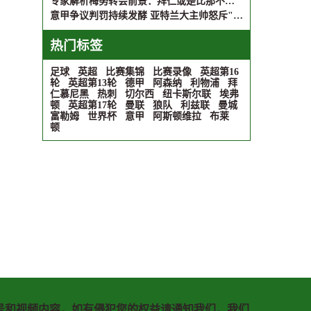
专家解析梅努转会前景：拜仁或是比那不勒斯更优选择
意甲争议判罚持续发酵 亚特兰大主帅怒斥"幽灵点球"
热门标签
足球
英超
比赛集锦
比赛录像
英超第16
轮
英超第13轮
德甲
阿森纳
利物浦
拜
仁慕尼黑
热刺
切尔西
纽卡斯尔联
埃弗
顿
英超第17轮
曼联
狼队
利兹联
曼城
富勒姆
世界杯
意甲
阿斯顿维拉
布莱
顿
号和视频内容，如有侵犯您的权益请通知我们，我们