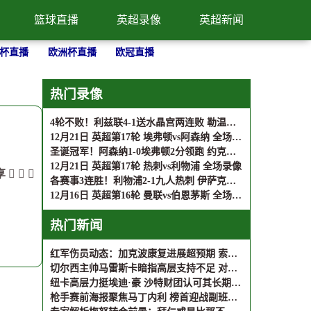
篮球直播
英超录像
英超新闻
杯直播
欧洲杯直播
欧冠直播
热门录像
4轮不败！利兹联4-1送水晶宫两连败 勒温梅开二度+连续5场破门
12月21日 英超第17轮 埃弗顿vs阿森纳 全场录像
圣诞冠军！阿森纳1-0埃弗顿2分领跑 约克雷斯点射特罗萨德中柱
12月21日 英超第17轮 热刺vs利物浦 全场录像
享
各赛事3连胜！利物浦2-1九人热刺 伊萨克破门+伤退维尔茨英超首助
12月16日 英超第16轮 曼联vs伯恩茅斯 全场录像
热门新闻
红军伤员动态：加克波康复进展超预期 索博斯洛伊重返训练场
切尔西主帅马雷斯卡暗指高层支持不足 对比阿尔特塔获力挺境遇
纽卡高层力挺埃迪·豪 沙特财团认可其长期建队规划
枪手赛前海报聚焦马丁内利 榜首迎战副班长狼队