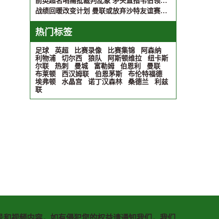
前英超名哨痛批裁判乱象 矛头直指韦伯领导不力
战绩回暖改变计划 曼联或放弃沙特友谊赛行程
热门标签
足球
英超
比赛录像
比赛集锦
阿森纳
利物浦
切尔西
狼队
阿斯顿维拉
纽卡斯
尔联
热刺
曼城
富勒姆
伯恩利
曼联
布莱顿
西汉姆联
伯恩茅斯
布伦特福德
埃弗顿
水晶宫
诺丁汉森林
桑德兰
利兹
联
号和视频内容，如有侵犯您的权益请通知我们，我们