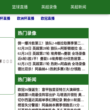
篮球直播
英超录像
英超新闻
杯直播
欧洲杯直播
欧冠直播
热门录像
倒一爆冷胜第三！狼队2-0维拉取赛季第二胜 若昂·戈麦斯破门
02月28日 英超第28轮 狼队vs阿斯顿维拉 全场录像
02月24日 英超第27轮 埃弗顿vs曼联 全场录像
近6轮5胜1平！曼联1-0埃弗顿3分优势居第四 舍什科连场替补破门
享
02月23日 英超第27轮 热刺vs阿森纳 全场录像
德比双杀！阿森纳4-1热刺多赛1场5分领跑 埃泽约克雷斯均双响
热门新闻
欧冠16强诞生：意甲独苗亚特兰大演绎惊天逆转 巴黎晋级前景堪忧
澳超第19周最佳阵容出炉 马塔酒井领衔 奥克兰FC成最大赢家
切尔西逼近英超单季红牌纪录 剩余11轮面临历史性挑战
榜首失分警报！阿森纳本赛季领跑丢21分 追平上赛季总和