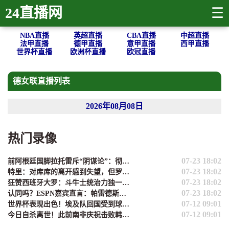
24直播网
☰
NBA直播
英超直播
CBA直播
中超直播
法甲直播
德甲直播
意甲直播
西甲直播
世界杯直播
欧洲杯直播
欧冠直播
德女联直播列表
2026年08月08日
热门录像
07-23 18:02
前阿根廷国脚拉托雷斥“阴谋论”：彻底疯了，典型的输不起
07-23 18:02
特里：对库库的离开感到失望，但罗杰斯的到来又让我期待
07-23 18:02
狂赞西班牙大罗：斗牛士统治力独一档，阿根廷有梅西也不好使了
07-23 18:02
认同吗？ESPN嘉宾直言：帕雷德斯的行为无法容忍，应被长期禁赛
07-12 09:01
世界杯表现出色！埃及队回国受到球迷热烈欢迎！
07-12 09:01
今日自杀离世！此前南非庆祝击败韩国出线时，亚当斯静静坐在一旁