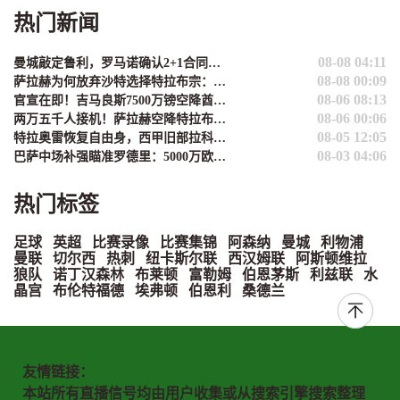
热门新闻
08-08 04:11
曼城敲定鲁利，罗马诺确认2+1合同锁定阿根廷门将
08-08 00:09
萨拉赫为何放弃沙特选择特拉布宗：欧战舞台与成为传奇的诱惑
08-06 08:13
官宣在即！吉马良斯7500万镑空降酋长球场，阿尔特塔迎英超对抗王
08-06 00:06
两万五千人接机！萨拉赫空降特拉布宗：此生未见的震撼
08-05 12:05
特拉奥雷恢复自由身，西甲旧部拉科鲁尼亚或成下家
08-03 04:06
巴萨中场补强瞄准罗德里：5000万欧元预算已就位，静待球员决定
热门标签
足球
英超
比赛录像
比赛集锦
阿森纳
曼城
利物浦
曼联
切尔西
热刺
纽卡斯尔联
西汉姆联
阿斯顿维拉
狼队
诺丁汉森林
布莱顿
富勒姆
伯恩茅斯
利兹联
水
晶宫
布伦特福德
埃弗顿
伯恩利
桑德兰
友情链接：
本站所有直播信号均由用户收集或从搜索引擎搜索整理