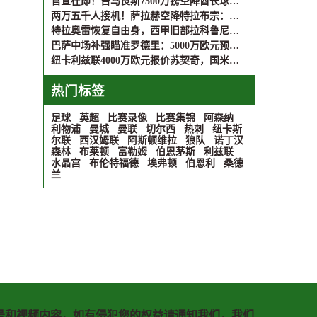
官宣在即！吉马良斯7500万镑空降酋长球场，阿尔特塔迎英超对抗王
两万五千人接机！萨拉赫空降特拉布宗：此生未见的震撼
特拉奥雷恢复自由身，西甲旧部拉科鲁尼亚或成下家
巴萨中场补强瞄准罗德里：5000万欧元预算已就位，静待球员决定
纽卡利兹联4000万欧元报价苏契奇，国米标价4500万欧态度松动
热门标签
足球
英超
比赛录像
比赛集锦
阿森纳
利物浦
曼城
曼联
切尔西
热刺
纽卡斯
尔联
西汉姆联
阿斯顿维拉
狼队
诺丁汉
森林
布莱顿
富勒姆
伯恩茅斯
利兹联
水晶宫
布伦特福德
埃弗顿
伯恩利
桑德
兰
号和视频内容，如有侵犯您的权益请通知我们，我们