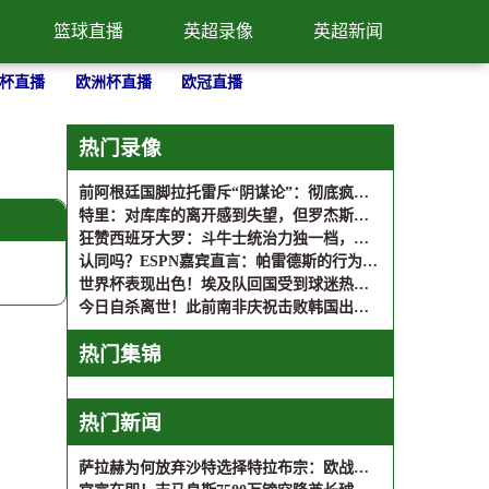
篮球直播
英超录像
英超新闻
杯直播
欧洲杯直播
欧冠直播
热门录像
前阿根廷国脚拉托雷斥“阴谋论”：彻底疯了，典型的输不起
特里：对库库的离开感到失望，但罗杰斯的到来又让我期待
狂赞西班牙大罗：斗牛士统治力独一档，阿根廷有梅西也不好使了
认同吗？ESPN嘉宾直言：帕雷德斯的行为无法容忍，应被长期禁赛
世界杯表现出色！埃及队回国受到球迷热烈欢迎！
今日自杀离世！此前南非庆祝击败韩国出线时，亚当斯静静坐在一旁
热门集锦
热门新闻
萨拉赫为何放弃沙特选择特拉布宗：欧战舞台与成为传奇的诱惑