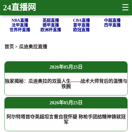
24直播网
☰
NBA直播
英超直播
CBA直播
中超直播
法甲直播
德甲直播
意甲直播
西甲直播
世界杯直播
欧洲杯直播
欧冠直播
首页
>
瓜迪奥拉直播
2026年05月25日
独家揭秘：瓜迪奥拉的双面人生——战术大师背后的温情与
铁腕
2026年05月25日
阿尔特塔首夺英超坦言曾自我怀疑 称枪手团结精神铸就冠
军