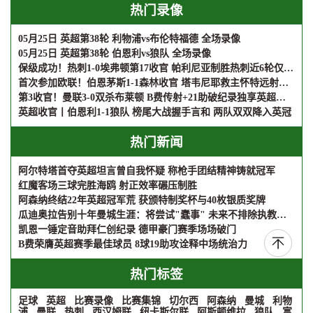
热门录像
05月25日 英超第38轮 利物浦vs布伦特福德 全场录像
05月25日 英超第38轮 伯恩利vs狼队 全场录像
保级成功！热刺1-0埃弗顿第17收官 帕利尼亚制胜热刺近6轮仅1负
首次参加欧联！伯恩茅斯1-1森林收官 塔韦尼耶救主怀特远射破门
第3收官！曼联3-0双杀布莱顿 B费传射+21助破纪录独享英超助攻王
英超收官丨伯恩利1-1狼队 榜尾大战握手言和 两队双双降入英冠
热门新闻
阿尔特塔首夺英超坦言曾自我怀疑 称枪手团结精神铸就冠军
红魔客场三球完胜海鸥 射正效率碾压制胜
阿森纳终结22年英超冠军荒 获颁特制奖杯与40枚银质奖牌
瓜迪奥拉告别十年曼城生涯：将尝试"蠢事" 未来不排除执教英格兰
凯恩一锤定音助拜仁创纪录 德甲豪门赛季场场破门
B费荣膺英超赛季最佳球员 8球19助攻诠释中场统治力
热门标签
足球
英超
比赛录像
比赛集锦
切尔西
阿森纳
曼城
利物
浦
曼联
热刺
西汉姆联
纽卡斯尔联
阿斯顿维拉
狼队
富